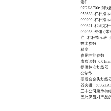
选件
07GZA700: 划线
953638: 杠杆指示
900209: 杠杆指示
900321: 和固
902053: 夹钳 ( 带
注 : 杠杆指示
技术参数
精度:
参见性能参数
表盘读数: 0.01m
提供标准划线器
公制型:
硬质合金头划线器 
器夹钳 （05GZA
三丰公司秉承持
因此保留对产品