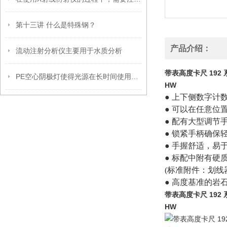
第十三讲 什么是特殊钢？
产品介绍：
流动注射分析仪主要用于水质分析
带表高度卡尺 192
PE空心阴极灯使得光源在长时间使用过程中仍能保持稳定的性能
HW
● 上下侧数字计
● 可以在任意位
● 配有大型调节
● 锁紧手柄确保
● 手握舒适，易
● 标配中附有硬质合
(标准附件：划线器夹
● 高度基准的岩
带表高度卡尺 192
HW