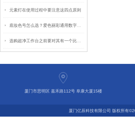
元素灯在使用过程中要注意这四点原则
底妆色号怎么选？爱色丽彩通用数字帮您锁定Z佳底色
选购超净工作台之前要对其有一个比较清晰的认识
厦门市思明区 嘉禾路112号 阜康大厦15楼
厦门亿辰科技有限公司 版权所有©2