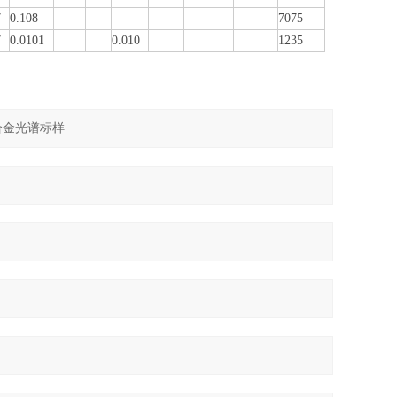
7
0.108
7075
7
0.0101
0.010
1235