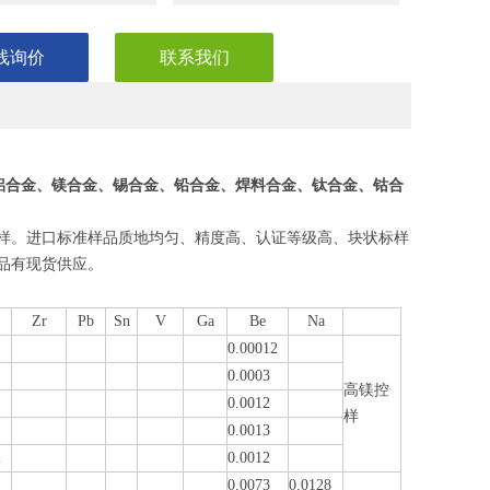
线询价
联系我们
铝合金、镁合金、锡合金、铅合金、焊料合金、钛合金、钴合
样。进口标准样品质地均匀、精度高、认证等级高、块状标样
品有现货供应。
Zr
Pb
Sn
V
Ga
Be
Na
0.00012
0.0003
高镁控
0.0012
样
0.0013
2
0.0012
0.0073
0.0128