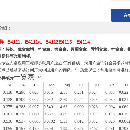
在
介绍：
 E4111、E4111a、E4112E4113、E4114
样：铸铁、低合金钢、锌合金、镍合金、黄铜合金、青铜合金、锌合金、
低标样等光谱钢标。
备专业光谱应用工程师协助用户建立*工作曲线，为用户查询符合要求的标
优点已经越来越得到广大中国用户的青睐。*、质量保证；常用控制标准样
一览表
标样成分
%
Si
Fe
Cu
Mn
Mg
Cr
Ni
Zn
Ti
0.138
0.290
0.028
0.036
2.58
0.231
0.024
0.033
0.022
0.138
0.300
0.027
0.042
2.69
0.244
0.024
0.039
0.021
0.275
0.288
0.027
0.549
4.63
0.090
0.026
0.094
0.069
0.101
0.270
0.050
0.367
4.69
0.045
0.027
0.143
0.019
0.530
0.537
0.0055
0.0102
5.53
0.012
0.01
2
0.020
0.008
0.055
0.155
0.180
0.594
1.99
0.376
0.107
0.281
0.198