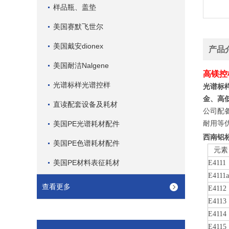
样品瓶、盖垫
美国赛默飞世尔
美国戴安dionex
产品
美国耐洁Nalgene
高镁控样
光谱标样光谱控样
光谱标
金、高
直读配套设备及耗材
公司配
耐用等
美国PE光谱耗材配件
西南铝
美国PE色谱耗材配件
元素
美国PE材料表征耗材
E4111
E4111a
查看更多
E4112
E4113
E4114
E4115