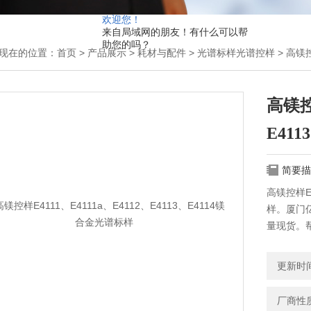
欢迎您！
来自局域网的朋友！有什么可以帮
助您的吗？
现在的位置：
首页
>
产品展示
>
耗材与配件
>
光谱标样光谱控样
> 高镁控
高镁控样
E41
简要描
高镁控样E4
样。厦门
量现货。
更新时间：
厂商性