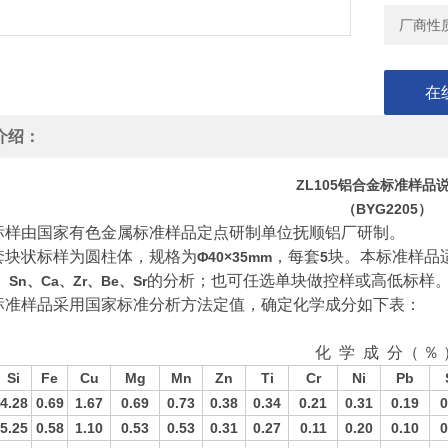
厂商性
在
介绍：
ZL105
铝合金标准样品
（
BYG2205
）
标样由国家有色金属标准样品定点研制单位抚顺铝厂研制。
套块状标样为圆柱体，规格为
，每套
块。本标准样品
Φ40×35mm
5
的分析；也可任选单块做控样或高低标样
、
Sn
、
Ca
、
Zr
、
Be
、
Sr
标准样品采用国家标准分析方法定值，确定化学成分如下表：
化
学
成
分（
％
Si
Fe
Cu
Mg
Mn
Zn
Ti
Cr
Ni
Pb
4.28
0.69
1.67
0.69
0.73
0.38
0.34
0.21
0.31
0.19
0
5.25
0.58
1.10
0.53
0.53
0.31
0.27
0.11
0.20
0.10
0