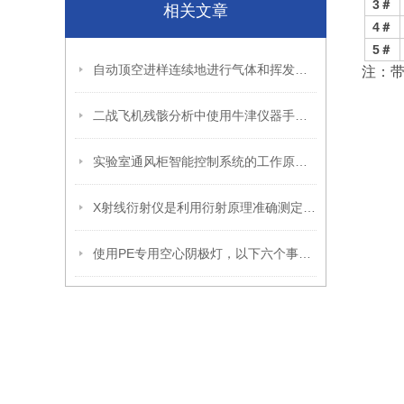
3
＃
相关文章
4
＃
5
＃
自动顶空进样连续地进行气体和挥发性物质的提取与进样
注：
二战飞机残骸分析中使用牛津仪器手持设备
实验室通风柜智能控制系统的工作原理和安装方法
X射线衍射仪是利用衍射原理准确测定物质的晶体结构
使用PE专用空心阴极灯，以下六个事项要注意