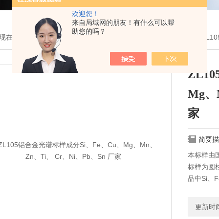
欢迎您！
来自局域网的朋友！有什么可以帮
助您的吗？
现在的位置：
首页
>
产品展示
>
耗材与配件
>
光谱标样光谱控样
> ZL10
ZL1
Mg、
家
简要描
本标样由
标样为圆柱
品中Si、F
Be、S
更新时间：