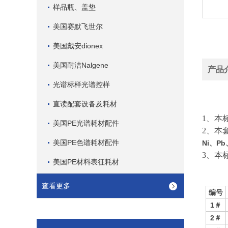
样品瓶、盖垫
美国赛默飞世尔
美国戴安dionex
美国耐洁Nalgene
产品
光谱标样光谱控样
直读配套设备及耗材
1
、本
美国PE光谱耗材配件
2
、本
美国PE色谱耗材配件
Ni
、
Pb
3
、本
美国PE材料表征耗材
查看更多
编号
1
＃
2
＃