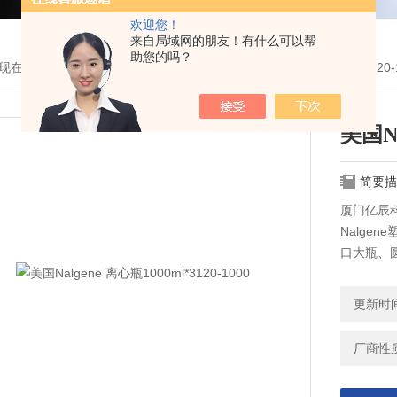
欢迎您！
来自局域网的朋友！有什么可以帮
助您的吗？
现在的位置：
首页
>
产品展示
>
耗材与配件
>
美国耐洁Nalgene
> 3120
美国Na
简要描
厦门亿辰科
Nalge
口大瓶、
器装置、
更新时间：
厂商性