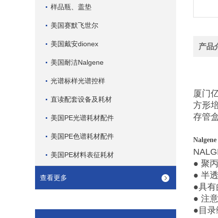
样品瓶、盖垫
美国赛默飞世尔
美国戴安dionex
产品
美国耐洁Nalgene
光谱标样光谱控样
厦门亿
直读配套设备及耗材
方形
存管
美国PE光谱耗材配件
美国PE色谱耗材配件
Nalgen
NALG
美国PE材料表征耗材
●
聚
●
半
查看更多
●
具有
●
注
●
目录