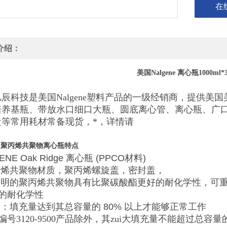
在
介绍：
美国Nalgene 离心瓶1000ml*31
辰科技是美国Nalgene塑料产品的一级经销商，提供美国
培养基瓶、带放水口细口大瓶、圆底离心管、离心瓶、广
盒等常用耗材常备现货，*，详情请
e
聚丙烯共聚物离心瓶
特点
ENE Oak Ridge
离心瓶
(PPCO
材料
)
丙烯共聚物材质，聚丙烯螺旋盖，
密封盖
，
透明的聚丙烯共聚物具有比聚碳酸酯更好的耐化学性，可
的耐化学性
意：填充量达到其总容量的
80%
以上才能够正常工作
编号3120-9500产品除外，其zui大填充量不能超过总容量