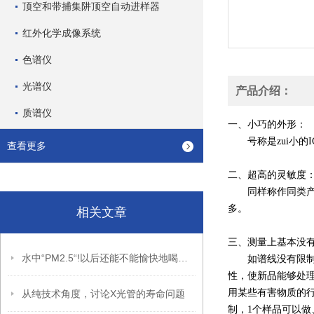
顶空和带捕集阱顶空自动进样器
红外化学成像系统
色谱仪
光谱仪
产品介绍：
质谱仪
一、小巧的外形：
号称是zui小的IC
查看更多
二、超高的灵敏度
同样称作同类产品中zu
多。
相关文章
三、测量上基本没
水中“PM2.5“!以后还能不能愉快地喝水了？
如谱线没有限制，
性，使新品能够处理
用某些有害物质的
从纯技术角度，讨论X光管的寿命问题
制，1个样品可以做