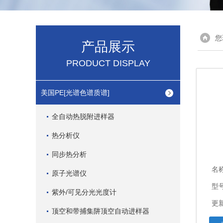
您
产品展示
PRODUCT DISPLAY
美国PE[光谱色谱质谱]
全自动热脱附进样器
热分析仪
同步热分析
名
原子光谱仪
型号
紫外/可见分光光度计
更新
顶空和带捕集阱顶空自动进样器