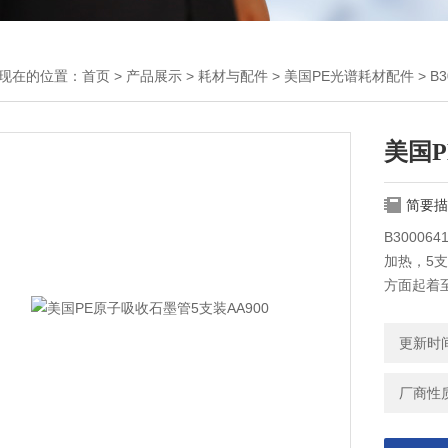
现在的位置：
首页
>
产品展示
>
耗材与配件
>
美国PE光谱耗材配件
> B
美国P
简要描
B3000
加热，5
方面起着
更新时间：
厂商性