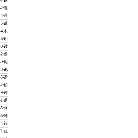
57
铅
42
锂
44
镁
45
锰
34
汞
46
钼
50
钕
52
镍
49
铌
58
钯
55
磷
62
铂
39
钾
61
镨
65
铼
66
铑
74
钐
71
钪