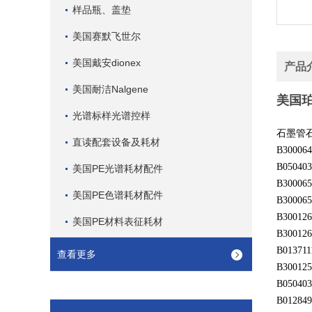
样品瓶、盖垫
美国赛默飞世尔
美国戴安dionex
产品
美国耐洁Nalgene
美国
光谱标样光谱控样
石墨管
直读配套设备及耗材
B300064
B050403
美国PE光谱耗材配件
B300065
美国PE色谱耗材配件
B300065
B300126
美国PE材料表征耗材
B300126
B013711
查看更多
B300125
B050403
B012849