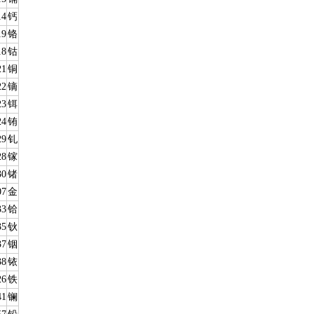
14
钙
19
铬
18
钴
21
铜
22
镝
23
铒
24
铕
29
钆
28
镓
30
锗
07
金
33
铪
35
钬
37
铟
38
铱
26
铁
41
镧