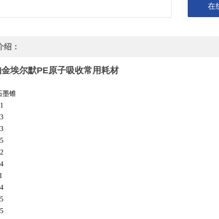
在
介绍：
珀金埃尔默PE原子吸收常用耗材
石墨锥
1
3
3
5
2
4
1
4
5
5