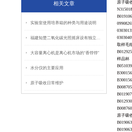
原子吸
相关文章
N31501
B019106
实验室使用培养箱的种类与用途说明
0990826
0303013
福建知楚二氧化碳光照摇床设有独立限温报警系统
0303040
取样毛
B012925
大容量离心机是离心机市场的“香饽饽”
样品杯
B051039
水分仪的主要应用
B300156
B300156
原子吸收日常维护
B008705
B011907
B012930
B008760
原子吸
B019063
B019063