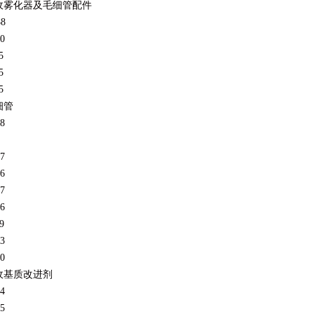
收雾化器及毛细管配件
88
0
5
5
5
细管
8
7
6
7
6
9
3
0
收基质改进剂
4
5