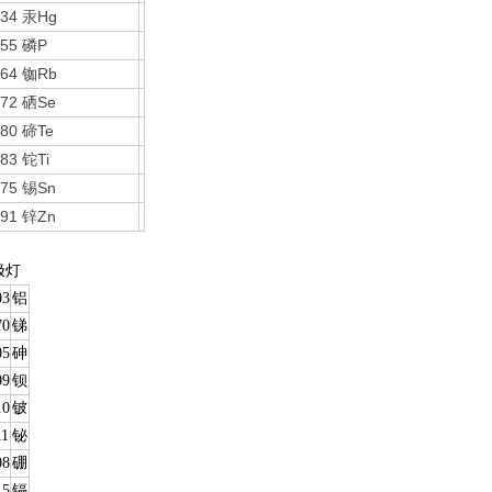
634
Hg
汞
655
P
磷
664
Rb
铷
672
Se
硒
680
Te
碲
683
Ti
铊
675
Sn
锡
691
Zn
锌
极灯
03
铝
70
锑
05
砷
09
钡
10
铍
11
铋
08
硼
15
镉