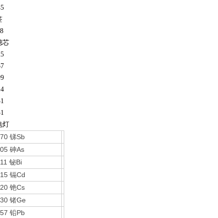
45
签
8
滤芯
25
67
99
14
31
51
电灯
670
Sb
锑
605
As
砷
611
Bi
铋
615
Cd
镉
620
Cs
铯
630
Ge
锗
657
Pb
铅