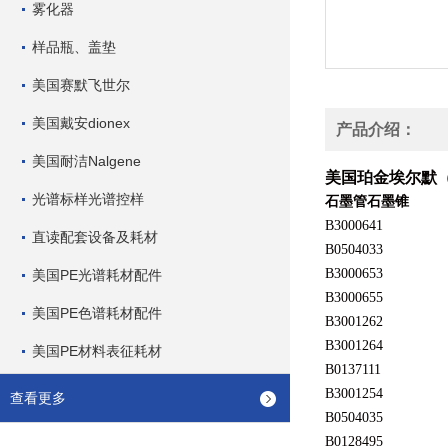
雾化器
样品瓶、盖垫
美国赛默飞世尔
美国戴安dionex
产品介绍：
美国耐洁Nalgene
美国珀金埃尔默
光谱标样光谱控样
石墨管石墨锥
B3000641
直读配套设备及耗材
B0504033
B3000653
美国PE光谱耗材配件
B3000655
美国PE色谱耗材配件
B3001262
B3001264
美国PE材料表征耗材
B0137111
B3001254
查看更多
B0504035
B0128495