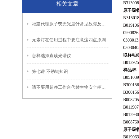
相关文章
B313008
原子吸
N31501
福建代理原子荧光光度计常见故障及处理方法
B019106
0990826
元素灯在使用过程中要注意这四点原则
0303013
0303040
取样毛
怎样选择直读光谱仪
B012925
样品杯
第七讲 不锈钢知识
B051039
B300156
请不要用超净工作台代替生物安全柜使用
B300156
B008705
B011907
B012930
B008760
原子吸
B019063