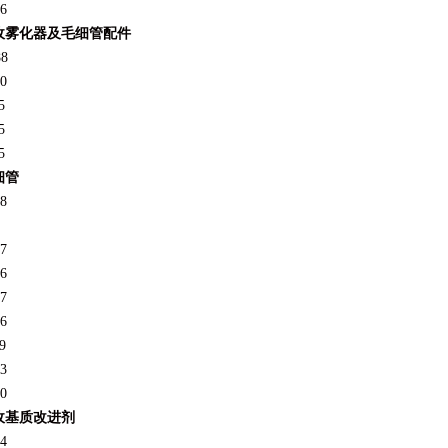
6
收雾化器及毛细管配件
88
0
5
5
5
细管
8
7
6
7
6
9
3
0
收基质改进剂
4