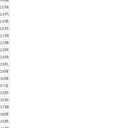
08
15
镉
14
钙
19
铬
18
钴
21
铜
22
镝
23
铒
24
铕
29
钆
28
镓
30
锗
07
金
33
铪
35
钬
37
铟
38
铱
26
铁