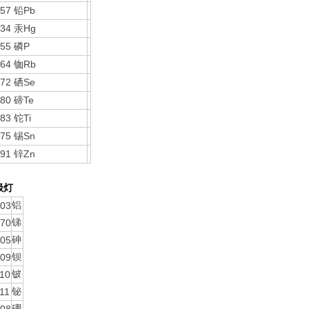
657
Pb
铅
634
Hg
汞
655
P
磷
664
Rb
铷
672
Se
硒
680
Te
碲
683
Ti
铊
675
Sn
锡
691
Zn
锌
极灯
03
铝
70
锑
05
砷
09
钡
10
铍
11
铋
硼