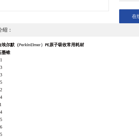
在
介绍：
金埃尔默（
）
原子吸收常用耗材
PerkinElmer
PE
石墨锥
1
3
3
5
2
4
1
4
5
6
5