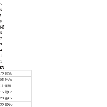
5
45
签
8
滤芯
25
67
99
14
31
51
电灯
670
Sb
锑
605
As
砷
611
Bi
铋
615
Cd
镉
620
Cs
铯
630
Ge
锗