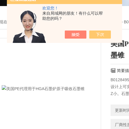
欢迎您！
来自局域网的朋友！有什么可以帮
助您的吗？
现在的位置：
首页
>
产品展示
>
耗材与配件
>
美国PE光谱耗材配件
> B
美国
墨锥
简要描
B0128
设计上可
Z小。石
样，石墨
石墨管持
更新时间：
厂商性