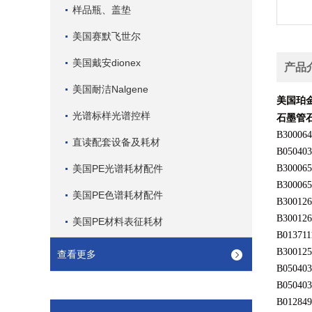
样品瓶、盖垫
美国赛默飞世尔
美国戴安dionex
产品
美国耐洁Nalgene
美国珀
光谱标样光谱控样
石墨管
B300064
直读配套设备及耗材
B050403
美国PE光谱耗材配件
B300065
B300065
美国PE色谱耗材配件
B300126
B300126
美国PE材料表征耗材
B013711
B300125
查看更多
B050403
B050403
B012849