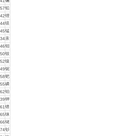
41
镧
57
铅
42
锂
44
镁
45
锰
34
汞
46
钼
50
钕
52
镍
49
铌
58
钯
55
磷
62
铂
39
钾
61
镨
65
铼
66
铑
74
钐