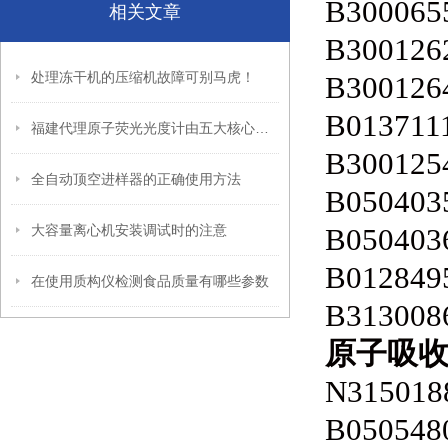
B300065
相关文章
B300126
处理冻干机的压缩机故障可别马虎！
B300126
B013711
福建代理原子荧光光度计由五大核心模块构成
B300125
全自动顶空进样器的正确使用方法
B050403
大容量离心机安装调试时的注意
B050403
B012849
在使用质构仪检测食品质量有哪些参数
B313008
原子吸
N315018
B050548