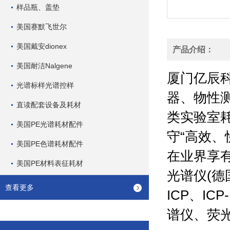
样品瓶、盖垫
美国赛默飞世尔
美国戴安dionex
产品介绍：
美国耐洁Nalgene
厦门亿辰
光谱标样光谱控样
器、物性
直读配套设备及耗材
类实验室
美国PE光谱耗材配件
守“高效
美国PE色谱耗材配件
在业界享有
美国PE材料表征耗材
光谱仪(德
查看更多
ICP、IC
谱仪、荧光分