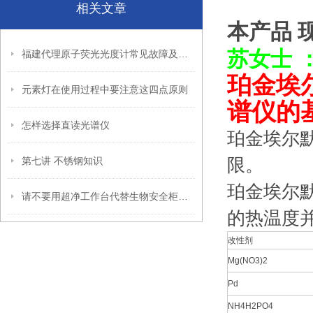
相关文章
本产品 
苏女士
福建代理原子荧光光度计常见故障及处理方法
珀金埃尔
元素灯在使用过程中要注意这四点原则
谱仪的
怎样选择直读光谱仪
珀金埃尔默
限。
第七讲 不锈钢知识
珀金埃尔
请不要用超净工作台代替生物安全柜使用
的热温度
改性剂
Mg(NO3)2
Pd
NH4H2PO4