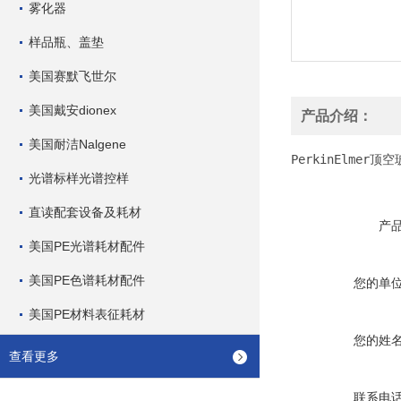
雾化器
样品瓶、盖垫
美国赛默飞世尔
美国戴安dionex
产品介绍：
美国耐洁Nalgene
PerkinElmer顶空
光谱标样光谱控样
直读配套设备及耗材
产
美国PE光谱耗材配件
美国PE色谱耗材配件
您的单
美国PE材料表征耗材
您的姓
查看更多
联系电