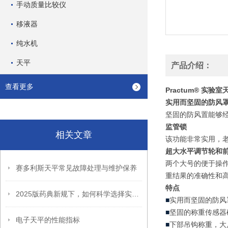
手动质量比较仪
移液器
纯水机
天平
产品介绍：
查看更多
Practum® 实
实用而坚固的防风
坚固的防风置能够经
监管
锁
相关文章
该功能非常实用，
超大水平调节轮和
两个大号的便于操作
赛多利斯天平常见故障处理与维护保养
重结果的准确性和
特点
2025版药典新规下，如何科学选择实验室天平？
■
实用而坚固的防风
■
坚固的称重传感器
电子天平的性能指标
■
下部吊钩称重，大