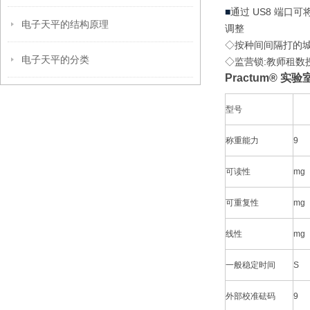
■
通过 US8 端口
电子天平的结构原理
调整
◇按种间间隔打的
电子天平的分类
◇监营锁:教师租
Practum® 
型号
称重能力
9
可读性
mg
可重复性
mg
线性
mg
一般稳定时间
S
外部校准砝码
9