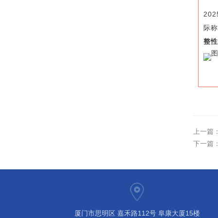
20
际
整性
上一篇
下一篇
厦门市思明区 嘉禾路112号 阜康大厦15楼