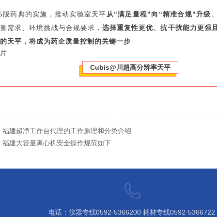
25版药典的实施，推动实验室天平
从“满足量程"向“精准合规"升级
称量需求、环境挑战与合规要求，
选择重复性更优、抗干扰能力更强
的天平，将成为药企质量控制的关键一步
Cubis@川超高分辨率天平
：
福建超净工作台代理的工作原理和分类介绍
：
福建大容量离心机安全操作规范如下
电话：仪器专线0592-5366200 ​耗材专线0592-5366722