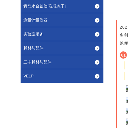
青岛永合创信[洗瓶冻干]
测量计量仪器
2
实验室服务
多
以便
耗材与配件
01
三丰耗材与配件
VELP