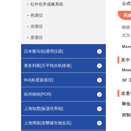
公式
红外化学成像系统
色谱仪
药
光谱仪
根据
式为
质谱仪
Ms
日本雅马拓[通用仪器]
其中
赛多利斯[天平纯水机移液]
Mmi
IKA[粘度旋蒸仪]
SF
这意
杭州柏恒[PCR]
降低
上海知楚[振荡培养箱]
控制
上海搏旅[发酵罐生物反应]