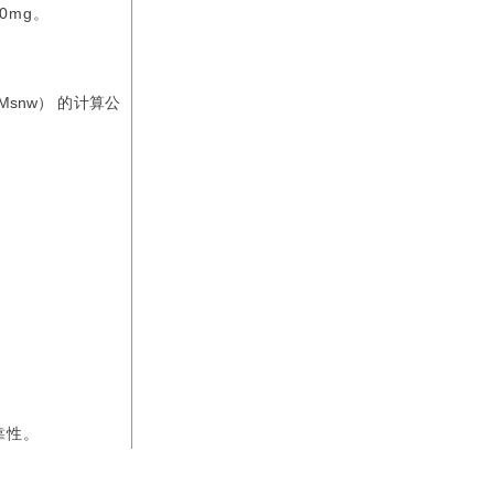
0mg。
snw） 的计算公
靠性。