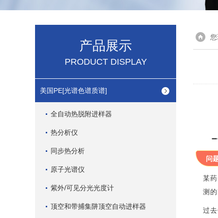
您
产品展示
PRODUCT DISPLAY
美国PE[光谱色谱质谱]
全自动热脱附进样器
热分析仪
同步热分析
问
原子光谱仪
某药
紫外/可见分光光度计
测的
顶空和带捕集阱顶空自动进样器
过去