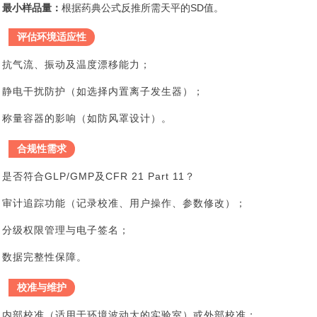
最小样品量：
根据药典公式反推所需天平的SD值。
评估环境适应性
抗气流、振动及温度漂移能力；
静电干扰防护（如选择内置离子发生器）；
称量容器的影响（如防风罩设计）。
合规性需求
是否符合GLP/GMP及CFR 21 Part 11？
审计追踪功能（记录校准、用户操作、参数修改）；
分级权限管理与电子签名；
数据完整性保障。
校准与维护
内部校准（适用于环境波动大的实验室）或外部校准；