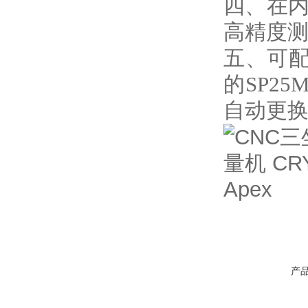
四、在
高精度
五、
可配
的
SP25
自动更
产