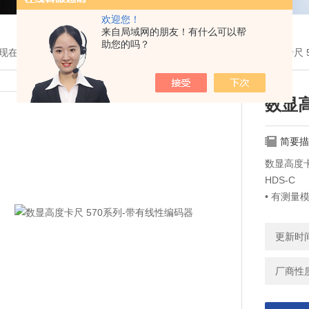
欢迎您！
来自局域网的朋友！有什么可以帮
助您的吗？
现在的位置：
首页
>
产品展示
>
三丰耗材与配件
>
卡尺
> 数显高度卡尺 
数显高
简要描
数显高度卡
HDS-C
• 有测
• 刚性
• +/-
更新时间：
厂商性