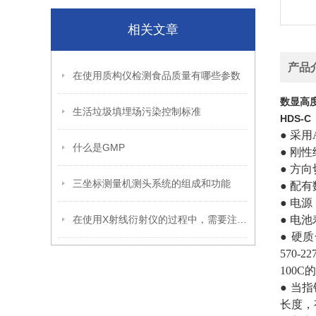
相关文章
产品
在使用质构仪检测食品质量有哪些参数
数显高度
生活垃圾填埋场污染控制标准
HDS-C
● 采
什么是GMP
● 刚
● 方
三坐标测量机测头系统的组成和功能
● 配
● 电源
在使用X射线衍射仪的过程中，需要注意以下问题
● 电池
● 硬质
570-2
100C
● 当指
长度，