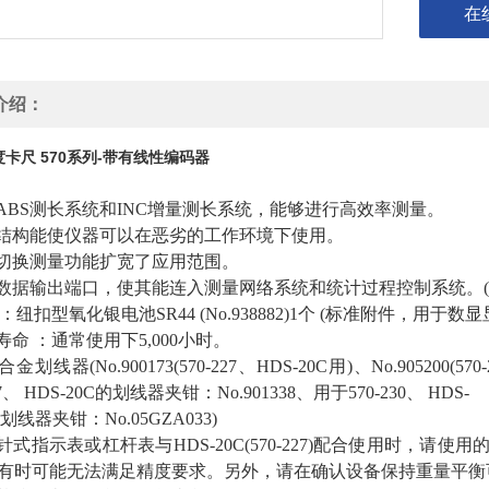
在
介绍：
卡尺 570系列-带有线性编码器
用ABS测长系统和INC增量测长系统，能够进行高效率测量。
性结构能使仪器可以在恶劣的工作环境下使用。
向切换测量功能扩宽了应用范围。
有数据输出端口，使其能连入测量网络系统和统计过程控制系统。(详
 ：纽扣型氧化银电池SR44 (No.938882)1个 (标准附件，用于数显
寿命 ：通常使用下5,000小时。
合金划线器(No.900173(570-227、HDS-20C用)、No.90520
27、 HDS-20C的划线器夹钳：No.901338、用于570-230、 HDS-
的划线器夹钳：No.05GZA033)
针式指示表或杠杆表与HDS-20C(570-227)配合使用时，请使用
有时可能无法满足精度要求。另外，请在确认设备保持重量平衡