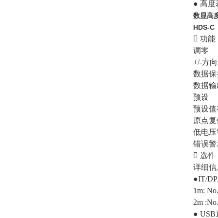
● 高
数显高度
HDS-C
􀋙 功能
调零
+/-方
数据保
数据输
预设
预设值
原点复
低电压
错误警
􀋙 选件
详细信
●IT/
1m: No
2m :No
● U