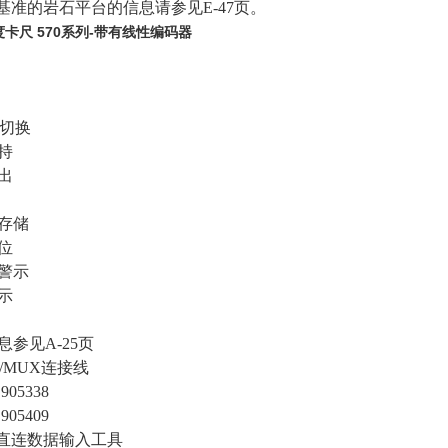
度基准的岩石平台的信息请参见E-47页。
卡尺 570系列-带有线性编码器
向切换
持
出
存储
位
警示
示
息参见A-25页
DP/MUX连接线
.905338
.905409
SB直连数据输入工具