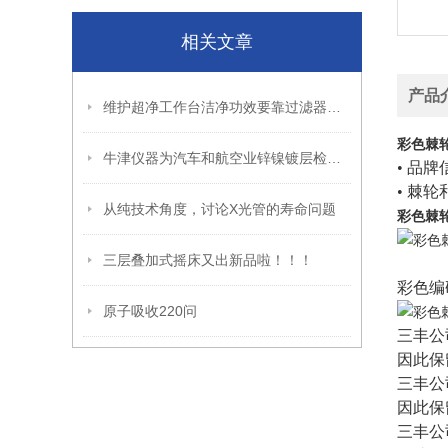
相关文章
产品
维护超净工作台洁净功效要靠过滤器的定期清洗
彩色棘
牛津仪器为汽车和航空业锌镍镀层检测提出新的解决方案
• 品
• 棘
从纯技术角度，讨论X光管的寿命问题
彩色棘
三层叠加式摇床又出新品啦！！！
彩色编
原子吸收220问
三丰公
因此保
三丰公
因此保
三丰公