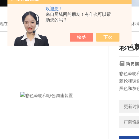
欢迎您！
来自局域网的朋友！有什么可以帮
助您的吗？
现在的位置：
首页
>
产品展示
>
三丰耗材与配件
>
测微头
> 彩色棘轮和
彩色
简要描
彩色棘轮
棘轮和调
黑色和灰
保留对产
知。
更新时间：
厂商性