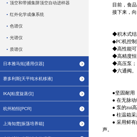
顶空和带捕集阱顶空自动进样器
目前，食品中
接下来，向大
红外化学成像系统
色谱仪
◆积木式结
光谱仪
◆PC机控制
◆高性能可变
质谱仪
◆高精度恒
◆高压泵；
日本雅马拓[通用仪器]
◆六通阀。
赛多利斯[天平纯水机移液]
●坚固耐用，
IKA[粘度旋蒸仪]
● 在无脉动缓
● 泵的zui
杭州柏恒[PCR]
● 柱温箱采用
● 采用鲜有的
上海知楚[振荡培养箱]
声。