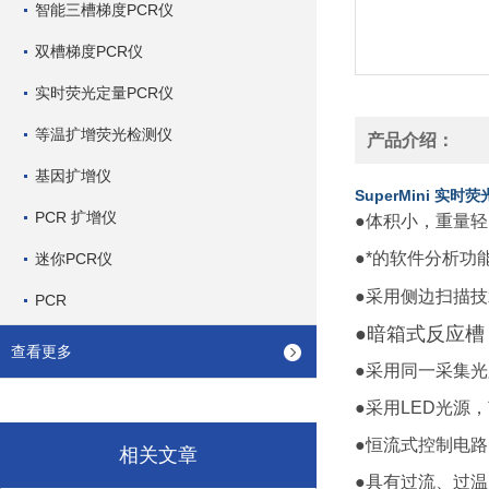
智能三槽梯度PCR仪
双槽梯度PCR仪
实时荧光定量PCR仪
等温扩增荧光检测仪
产品介绍：
基因扩增仪
SuperMini 实时
PCR 扩增仪
●体积小，重量
●*的软件分析功
迷你PCR仪
●采用侧边扫描
PCR
●暗箱式反应槽
查看更多
●采用同一采集
●采用LED光源
●恒流式控制电路
相关文章
●具有过流、过