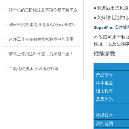
●前进后出式风
冻干机的三阶段注意事项你都了解了么
●支持锂电池供
如何根据具体选用选择X荧光设备进行RoHS分析
SuperMini 实时
本仪器可用于牧
超净工作台在微生物实验室中的应用
检疫，以及生物实
性能参数
请马上停用这种水壶，后果很严重！
二氧化碳摇床 只因用心打造
产品型号
样本容量
适用耗材
反应体系
控温技术
温控范围