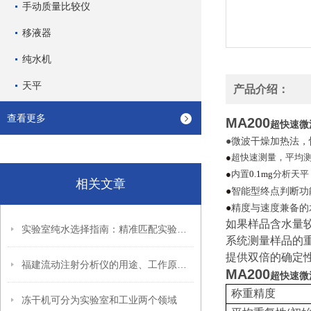
手动质量比较仪
移液器
纯水机
天平
产品介绍：
查看更多
MA200
超快速微
●微波干燥加热法，
●
超快速测量，平均
●
内置
0.1mg
分析天平
相关文章
●
智能型终点判断功
●
精度与速度兼备的
如果样品含水量较
实验室纯水选择指南：精准匹配实验需求，消除隐藏误差源
系统测量样品的
提供双倍的确定
福建流动注射分析仪的用途、工作原理与使用注意事项
MA200
超快速微
称重精度
冻干机可分为实验室和工业两个领域