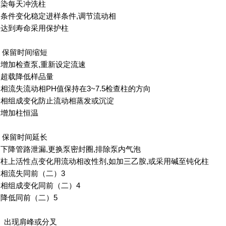
污染
每天冲洗柱
内条件变化
稳定进样条件
,
调节流动相
快达到寿命
采用保护柱
）
保留时间缩短
速增加
检查泵
,
重新设定流速
品超载
降低样品量
合相流失
流动相
PH
值保持在
3~7.5
检查柱的方向
动相组成变化
防止流动相蒸发或沉淀
度增加
柱恒温
）
保留时间延长
速下降
管路泄漏
,
更换泵密封圈
,
排除泵内气泡
胶柱上活性点变化
用流动相改性剂
,
如加三乙胺
,
或采用碱至钝化柱
合相流失
同前
（
二
）3
动相组成变化
同前
（
二
）4
度降低
同前
（
二
）5
）
出现肩峰或分叉