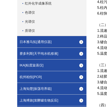
4.
柱
红外化学成像系统
5.
柱
色谱仪
6.
柱
光谱仪
（
二
质谱仪
1.
流
2.
样
日本雅马拓[通用仪器]
3.
键
4.
流
赛多利斯[天平纯水机移液]
5.
温
（
三
IKA[粘度旋蒸仪]
1.
流
2.
硅
杭州柏恒[PCR]
3.
键
4.
流
上海知楚[振荡培养箱]
5.
温
上海搏旅[发酵罐生物反应]
（
四