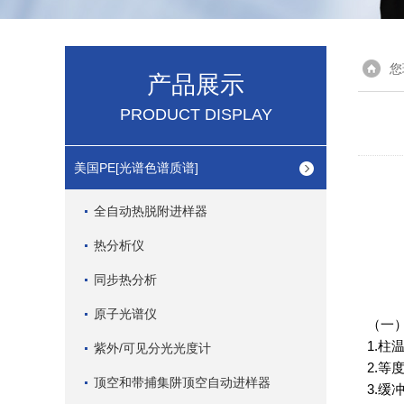
您
产品展示
PRODUCT DISPLAY
美国PE[光谱色谱质谱]
全自动热脱附进样器
热分析仪
同步热分析
原子光谱仪
（
一
1.
柱
紫外/可见分光光度计
2.
等
顶空和带捕集阱顶空自动进样器
3.
缓