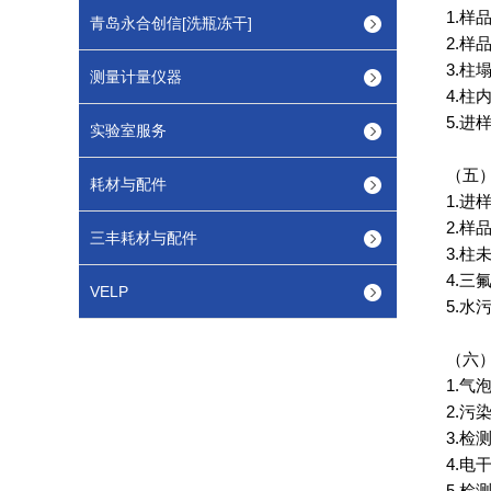
1.
样
青岛永合创信[洗瓶冻干]
2.
样
3.
柱
测量计量仪器
4.
柱
5.
进
实验室服务
（
五
耗材与配件
1.
进
2.
样
三丰耗材与配件
3.
柱
4.
三
VELP
5.
水
（
六
1.
气
2.
污
3.
检
4.
电