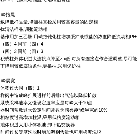
测器中有气泡
流动相脱气
,
加柱后背压
）
峰拖尾
超载
降低样品量
,
增加柱直径采用较高容量的固定相
干扰
清洁样品
,
调整流动相
羟基作用
加三乙胺
,
用碱致钝化柱增加缓冲液或盐的浓度降低流动相
PH
前
（
四
）4
同前
（
四
）4
前
（
四
）3
同前
（
四
）3
体积或柱外体积过大
连接点降至zui低
,
对所有连接点作合适调整
,
尽可能
效下降
用较低腐蚀条件
,
更换柱
,
采用保护柱
）
峰展宽
样体积过大
同
（
四
）1
进样阀中造成峰扩展
进样前后排出气泡以降低扩散
据系统采样速率太慢
设定速率应是每峰大于
10
点
测器时间常数过大
设定时间常数为感兴趣*峰半宽的
10%
动相粘度过高
增加柱温
,
采用低粘度流动相
测池体积过大
用小体积池
,
卸下热交换器
留时间过长
等度洗脱时增加溶剂含量也可用梯度洗脱