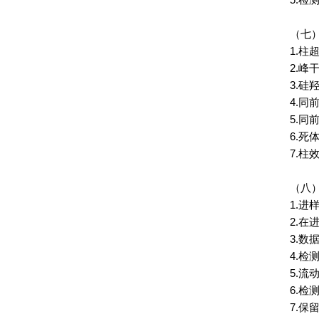
5.
检
（
七
1.
柱
2.
峰
3.
硅
4.
同
5.
同
6.
死
7.
柱
（
八
1.
进
2.
在
3.
数
4.
检
5.
流
6.
检
7.
保