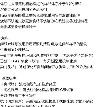
品体积过大
用流动相配样
,
总的样品体积小于*峰的
15%
品溶剂过强
采用较弱的样品溶剂
塌陷或形成短路通道
更换色谱柱
,
采用较弱腐蚀性条件
内烧结不锈钢失效
更换烧结不锈钢
,
加在线过滤器
,
过滤样品
样器损坏
更换进样器转子
）
鬼峰
样阀残余峰
每次用后用强溶剂清洗阀
,
改进阀和样品的清洗
品中未知物
处理样品
未平衡
重新平衡柱
,
用流动相作样品溶剂
（
尤其是离子对色谱
）
氟乙酸
（TFA）
氧化
（
肽谱
）
每天新配
,
用抗氧化剂
污染
（
反相
）
通过变化平衡时间检查水质量，用
HPLC
级的水
）
基线噪声
泡
（
尖锐峰
）
流动相脱气
,
加柱后背压
染
（
随机噪声
）
清洗柱
,
净化样品
,
用
HPLC
级试剂
测器灯连续噪声
更换氘灯
干扰
（
偶然噪声
）
采用稳压电源
,
检查干扰的来源
（
如水浴等
）