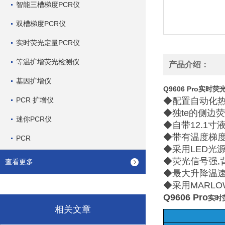
智能三槽梯度PCR仪
双槽梯度PCR仪
实时荧光定量PCR仪
等温扩增荧光检测仪
产品介绍：
基因扩增仪
Q9606 Pro
实时荧光
PCR 扩增仪
◆配置自动化热
◆
独te的侧边
迷你PCR仪
◆
自带12.1
◆
带有温度梯度
PCR
◆
采用LED光
◆
荧光信号强,
查看更多
◆
最大升降温速
◆
采用MARL
Q9606 Pro
实时
相关文章