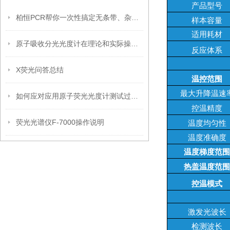
产品型号
柏恒PCR帮你一次性搞定无条带、杂带、拖尾、弱带！
样本容量
适用耗材
原子吸收分光光度计在理论和实际操作方面的应用
反应体系
X荧光问答总结
温控范围
最大升降温速
如何应对应用原子荧光光度计测试过程中的小问题
控温精度
荧光光谱仪F-7000操作说明
温度均匀性
温度准确度
温度梯度范围
热盖温度范围
控温模式
激发光波长
检测波长