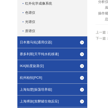
分析
红外化学成像系统
虽然
色谱仪
操作
总之
光谱仪
质谱仪
上一篇
下一篇
日本雅马拓[通用仪器]
赛多利斯[天平纯水机移液]
IKA[粘度旋蒸仪]
杭州柏恒[PCR]
上海知楚[振荡培养箱]
上海搏旅[发酵罐生物反应]