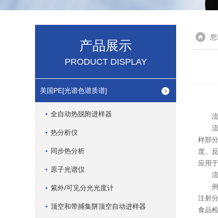
您
产品展示
PRODUCT DISPLAY
美国PE[光谱色谱质谱]
全自动热脱附进样器
流动
流动
热分析仪
样部
同步热分析
度、
应用
原子光谱仪
流动
例如
紫外/可见分光光度计
注射
顶空和带捕集阱顶空自动进样器
食品