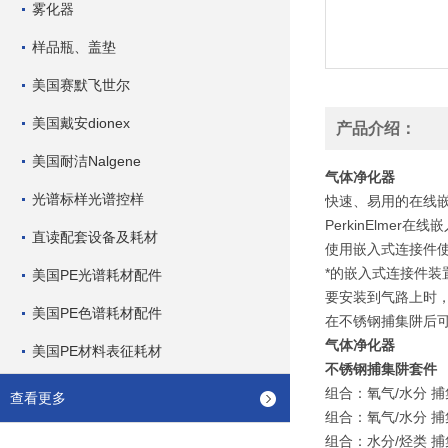
雾化器
样品瓶、盖垫
美国赛默飞世尔
美国戴安dionex
产品介绍：
美国耐洁Nalgene
气体净化器
光谱标样光谱控样
快速、易用的在线嵌入
PerkinElmer在
直读配套设备及耗材
使用嵌入式连接件
*的嵌入式连接件
美国PE光谱耗材配件
要安装到气路上时
美国PE色谱耗材配件
在不锈钢捕集阱后可
气体净化器
美国PE材料表征耗材
不锈钢捕集阱套件
组合：氧气/水分 捕集阱
查看更多
组合：氧气/水分 捕集阱
组合：水分/烃类 捕集阱