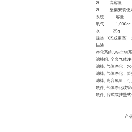
Ø 高容量
Ø 壁架安装使
系统 容量
氧气 1,000c
水 25g <
烃类（C5或更高） 
描述 零
净化系统,3头全钢
滤棒组, 全套气体净化
滤棒, 气体净化，
滤棒, 气体净化，
滤棒, 高容氧量，
硬件, 气体净化歧管
硬件, 台式或挂壁式气
产