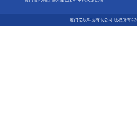
厦门市思明区 嘉禾路112号 阜康大厦15楼
厦门亿辰科技有限公司 版权所有©2