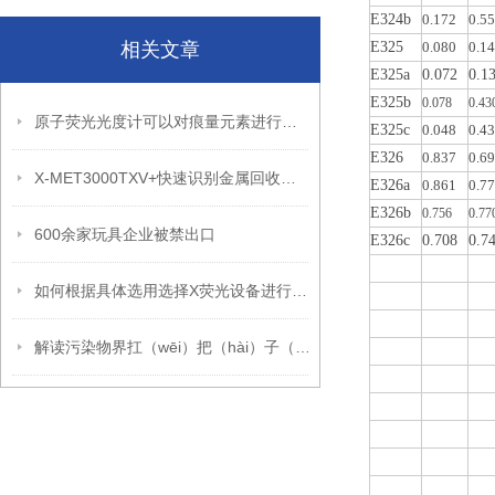
E324b
0.172
0.5
相关文章
E325
0.080
0.1
E325a
0.072
0.1
E325b
0.078
0.43
原子荧光光度计可以对痕量元素进行定性和定量分析
E325c
0.048
0.4
E326
0.837
0.6
X-MET3000TXV+快速识别金属回收中高价值金属元素
E326a
0.861
0.7
E326b
0.756
0.77
600余家玩具企业被禁出口
E326c
0.708
0.7
如何根据具体选用选择X荧光设备进行RoHS分析
解读污染物界扛（wēi）把（hài）子（wù）PM2.5