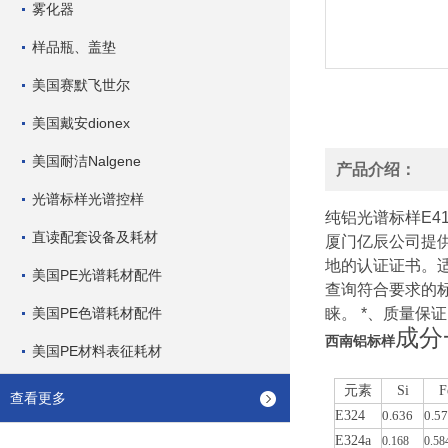
雾化器
样品瓶、盖垫
美国赛默飞世尔
美国戴安dionex
美国耐洁Nalgene
产品介绍：
光谱标样光谱控样
纯铝光谱标样E411
直读配套设备及耗材
厦门亿辰公司提供
地的认证证书。
美国PE光谱耗材配件
查询符合要求的
美国PE色谱耗材配件
睐。 *、质量保
成分
西南铝标样
美国PE材料表征耗材
元素
Si
F
查看更多
E324
0.636
0.5
E324a
0.168
0.58