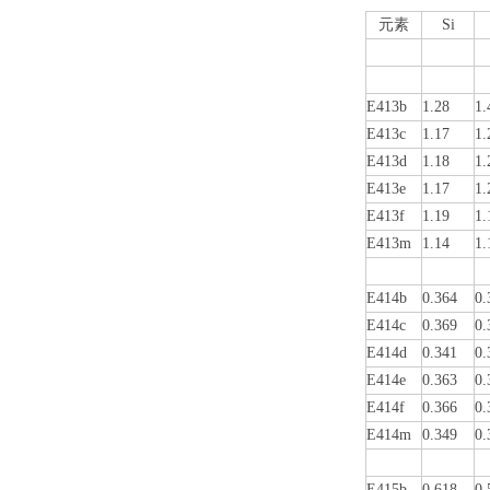
元素
Si
E413b
1.28
1.
E413c
1.17
1.
E413d
1.18
1.
E413e
1.17
1.
E413f
1.19
1.
E413m
1.14
1.
E414b
0.364
0.
E414c
0.369
0.
E414d
0.341
0.
E414e
0.363
0.
E414f
0.366
0.
E414m
0.349
0.
E415b
0.618
0.