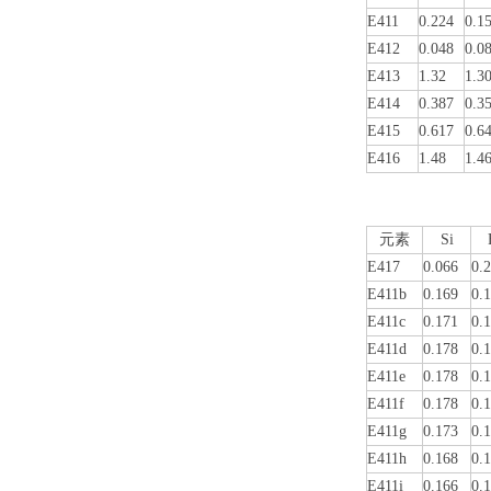
E411
0.224
0.1
E412
0.048
0.0
E413
1.32
1.3
E414
0.387
0.3
E415
0.617
0.6
E416
1.48
1.4
元素
Si
E417
0.066
0.
E411b
0.169
0.
E411c
0.171
0.
E411d
0.178
0.
E411e
0.178
0.
E411f
0.178
0.
E411g
0.173
0.
E411h
0.168
0.
E411i
0.166
0.