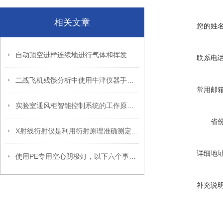
相关文章
您的姓
自动顶空进样连续地进行气体和挥发性物质的提取与进样
联系电
二战飞机残骸分析中使用牛津仪器手持设备
常用邮
实验室通风柜智能控制系统的工作原理和安装方法
省
X射线衍射仪是利用衍射原理准确测定物质的晶体结构
详细地
使用PE专用空心阴极灯，以下六个事项要注意
补充说