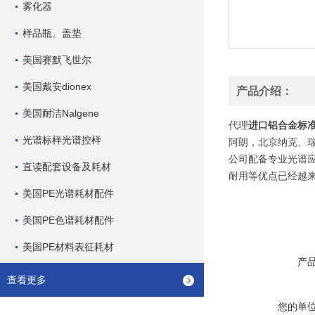
雾化器
样品瓶、盖垫
美国赛默飞世尔
美国戴安dionex
产品介绍：
美国耐洁Nalgene
代理
进口铝合金标
光谱标样光谱控样
阿朗，北京纳克、
公司配备专业光谱
直读配套设备及耗材
耐用等优点已经越来
美国PE光谱耗材配件
美国PE色谱耗材配件
美国PE材料表征耗材
产
查看更多
您的单