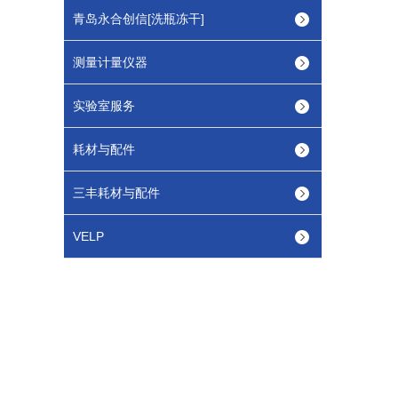
青岛永合创信[洗瓶冻干]
测量计量仪器
实验室服务
耗材与配件
三丰耗材与配件
VELP