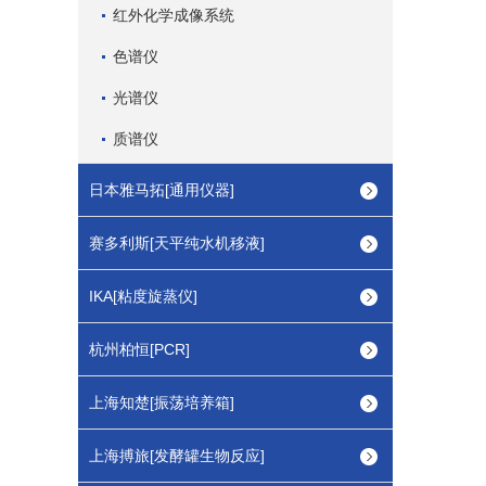
红外化学成像系统
色谱仪
光谱仪
质谱仪
日本雅马拓[通用仪器]
赛多利斯[天平纯水机移液]
IKA[粘度旋蒸仪]
杭州柏恒[PCR]
上海知楚[振荡培养箱]
上海搏旅[发酵罐生物反应]