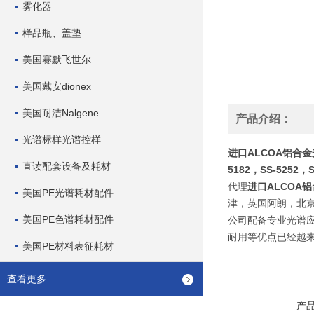
雾化器
样品瓶、盖垫
美国赛默飞世尔
美国戴安dionex
美国耐洁Nalgene
产品介绍：
光谱标样光谱控样
进口ALCOA铝合金光谱
直读配套设备及耗材
5182，SS-5252，S
代理
进口ALCOA
美国PE光谱耗材配件
津，英国阿朗，北
美国PE色谱耗材配件
公司配备专业光谱
耐用等优点已经越来
美国PE材料表征耗材
查看更多
产