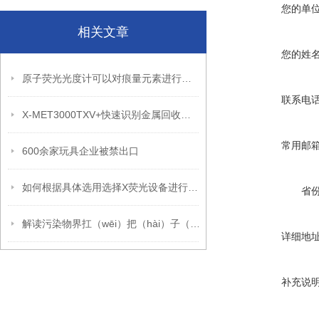
您的单
相关文章
您的姓
原子荧光光度计可以对痕量元素进行定性和定量分析
联系电
X-MET3000TXV+快速识别金属回收中高价值金属元素
常用邮
600余家玩具企业被禁出口
如何根据具体选用选择X荧光设备进行RoHS分析
省
解读污染物界扛（wēi）把（hài）子（wù）PM2.5
详细地
补充说