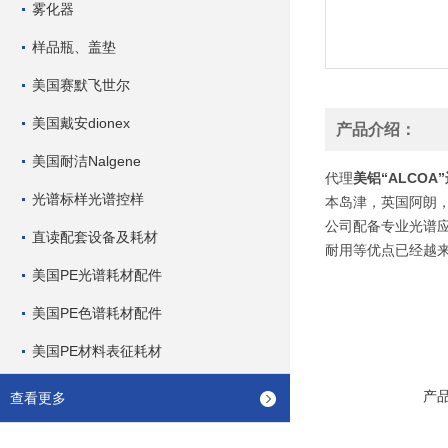
雾化器
样品瓶、盖垫
美国赛默飞世尔
美国戴安dionex
产品介绍：
美国耐洁Nalgene
代理
美铝“ALCO
光谱标样光谱控样
本岛津，英国阿朗
公司配备专业光谱
直读配套设备及耗材
耐用等优点已经越来
美国PE光谱耗材配件
美国PE色谱耗材配件
美国PE材料表征耗材
产
查看更多