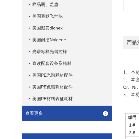
样品瓶、盖垫
美国赛默飞世尔
美国戴安dionex
美国耐洁Nalgene
产品
光谱标样光谱控样
直读配套设备及耗材
1
、本
美国PE光谱耗材配件
2
、本
美国PE色谱耗材配件
Cr
、
Ni
3
、本
美国PE材料表征耗材
查看更多
编号
1
＃
2
＃