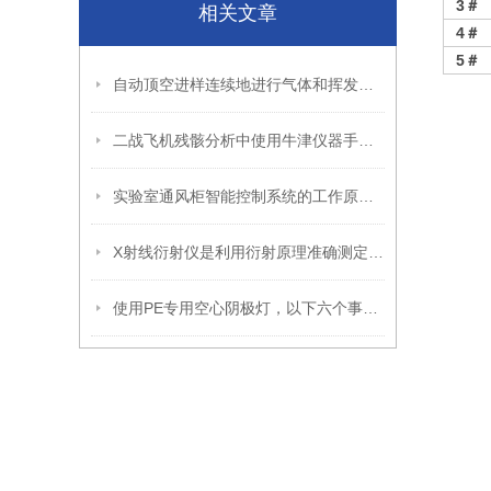
3
＃
相关文章
4
＃
5
＃
自动顶空进样连续地进行气体和挥发性物质的提取与进样
二战飞机残骸分析中使用牛津仪器手持设备
实验室通风柜智能控制系统的工作原理和安装方法
X射线衍射仪是利用衍射原理准确测定物质的晶体结构
使用PE专用空心阴极灯，以下六个事项要注意