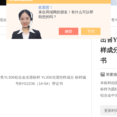
欢迎您！
来自局域网的朋友！有什么可以帮
助您的吗？
现在的位置：
首页
>
产品展示
>
耗材与配件
>
光谱标样光谱控样
> 出售YL
出售Y
样成分
书
简要描
本标样由
标样为圆柱
铝合金中Si
析；也可
更新时间：