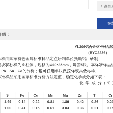
厂商性
在
介绍：
YL306铝合金标准
样品
（
BYG22
36
）
标样由国家有色金属标准样品定点研制单位抚顺铝厂研制。
套块状标样为圆柱体，规格为
，每套
块。本标准样品
Φ40×35mm
5
的分析；也可任选单块做控样或高低标样。
、
Pb
、
Sn
、
Cd
标准样品采用国家标准分析方法定值，确定化学成分如下表：
化
学
成
分（
％
Si
Fe
Cu
Mn
Mg
Zn
Ti
Cr
1.49
0.14
0.22
0.81
1.89
0.42
0.26
0.
2
1.00
0.41
0.15
0.61
3.04
0.36
0.21
0.
1