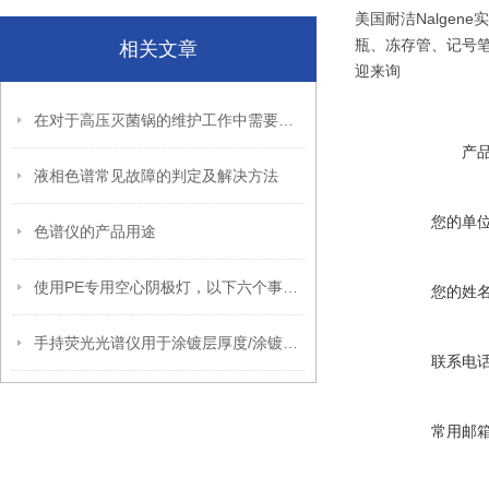
美国耐洁Nalge
瓶、冻存管、记号笔、
相关文章
迎来询
在对于高压灭菌锅的维护工作中需要注意哪些问题
产
液相色谱常见故障的判定及解决方法
您的单
色谱仪的产品用途
使用PE专用空心阴极灯，以下六个事项要注意
您的姓
手持荧光光谱仪用于涂镀层厚度/涂镀量现场测试解决方案
联系电
常用邮