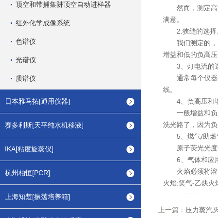
顶空和带捕集阱顶空自动进样器
然而，测定高浓
满意。
红外化学成像系统
2.狭缝的选择
色谱仪
我们测定的，是
增益和低的负高压
光谱仪
3、灯电流的
通常每个仪器都
质谱仪
线。
日本雅马拓[通用仪器]
4、负高压和增
一般增益和负高压
洗光路了，因为负
赛多利斯[天平纯水机移液]
5、燃气/助燃
原子荧光光度计
IKA[粘度旋蒸仪]
6、气体和应用
火焰必须将溶液
杭州柏恒[PCR]
火焰;笑气-乙炔
上海知楚[振荡培养箱]
上一篇：
压力蒸汽