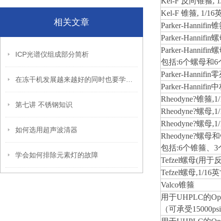
Kel-F
反向锥箍, 1
Kel-F
锥箍, 1/16
相关文章
Parker-Hannifin
锥
Parker-Hannifin
螺
Parker-Hannifin
螺
ICP光谱仪组成部分简析
包括:6个螺母和
Parker-Hannifin
零
在冻干机发展越来越好的同时也要学会挑选
Parker-Hannifin
中
Rheodyne?
锥箍,1
第七讲 不锈钢知识
Rheodyne?
螺母,1
Rheodyne?
螺母,1
如何选用超声波清器
Rheodyne?
螺母和
包括:6个锥箍、
学会如何排除元素灯的故障
Tefzel
螺母(用于反
Tefzel
螺母,1/16
Valco
锥箍
用于UHPLC的Op
（可承受15000psi