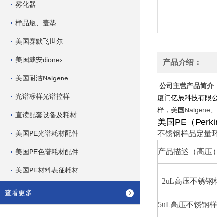
雾化器
样品瓶、盖垫
美国赛默飞世尔
美国戴安dionex
产品介绍：
美国耐洁Nalgene
公司主营产品简介
光谱标样光谱控样
厦门亿辰科技有限
Nalgene
样，美国
、
直读配套设备及耗材
美国
PE
（
Perki
美国PE光谱耗材配件
不锈钢样品定量
产品描述（高压
美国PE色谱耗材配件
美国PE材料表征耗材
2uL
高压不锈钢
查看更多
5uL
高压不锈钢样