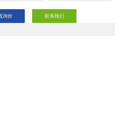
线询价
联系我们
HC 4*250mm
抑制器、淋洗液罐，原装的色谱柱与保护柱，欢迎新