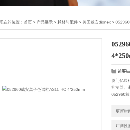
现在的位置：
首页
>
产品展示
>
耗材与配件
>
美国戴安dionex
> 05296
052
4*25
简要描
厦门亿辰科
抑制器、
052960
更新时间：
厂商性