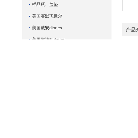
样品瓶、盖垫
美国赛默飞世尔
美国戴安dionex
产品
美国耐洁Nalgene
光谱标样光谱控样
直读配套设备及耗材
厦门亿
老客户
美国PE光谱耗材配件
美国PE色谱耗材配件
52960 '
52962 P
美国PE材料表征耗材
054995
057301 A
查看更多
057090 On
062510 2-
057562 C