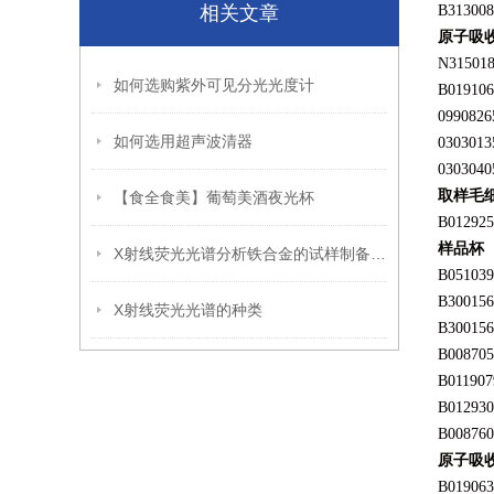
相关文章
B313008
原子吸
N31501
如何选购紫外可见分光光度计
B019106
0990826
如何选用超声波清器
0303013
0303040
取样毛
【食全食美】葡萄美酒夜光杯
B012925
样品杯
X射线荧光光谱分析铁合金的试样制备方法
B051039
B300156
X射线荧光光谱的种类
B300156
B008705
B011907
B012930
B008760
原子吸
B019063