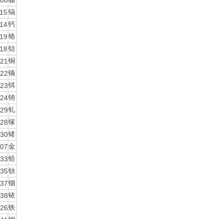
08
15
镉
14
钙
19
铬
18
钴
21
铜
22
镝
23
铒
24
铕
29
钆
28
镓
30
锗
07
金
33
铪
35
钬
37
铟
38
铱
26
铁