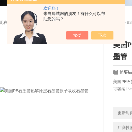
欢迎您！
来自局域网的朋友！有什么可以帮
助您的吗？
现在的位置：
首页
>
产品展示
>
耗材与配件
>
美国PE光谱耗材配件
> 
美国
墨管
简要描
美国PE石
可容纳L’
更新时间：
厂商性