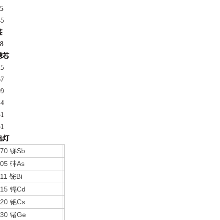
5
45
签
8
滤芯
25
67
99
14
31
51
电灯
670
Sb
锑
605
As
砷
611
Bi
铋
615
Cd
镉
620
Cs
铯
630
Ge
锗