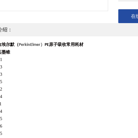
在
介绍：
金埃尔默（
）
原子吸收常用耗材
PerkinElmer
PE
石墨锥
1
3
3
5
2
4
1
4
5
6
5