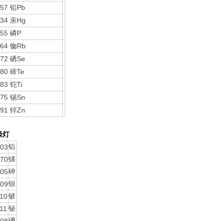
657
Pb
铅
634
Hg
汞
655
P
磷
664
Rb
铷
672
Se
硒
680
Te
碲
683
Ti
铊
675
Sn
锡
691
Zn
锌
极灯
03
铝
70
锑
05
砷
09
钡
10
铍
11
铋
硼