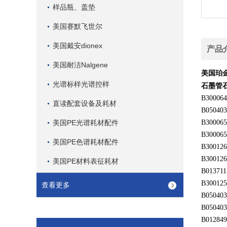
样品瓶、盖垫
美国赛默飞世尔
美国戴安dionex
产品
美国耐洁Nalgene
美国珀
光谱标样光谱控样
石墨管
B300064
直读配套设备及耗材
B050403
美国PE光谱耗材配件
B300065
B300065
美国PE色谱耗材配件
B300126
B300126
美国PE材料表征耗材
B013711
B300125
查看更多
B050403
B050403
B012849