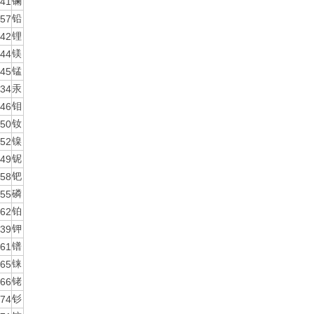
41
镧
57
铅
42
锂
44
镁
45
锰
34
汞
46
钼
50
钕
52
镍
49
铌
58
钯
55
磷
62
铂
39
钾
61
镨
65
铼
66
铑
74
钐