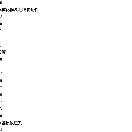
6
收雾化器及毛细管配件
88
0
5
5
5
细管
8
7
6
7
6
9
3
0
收基质改进剂
4