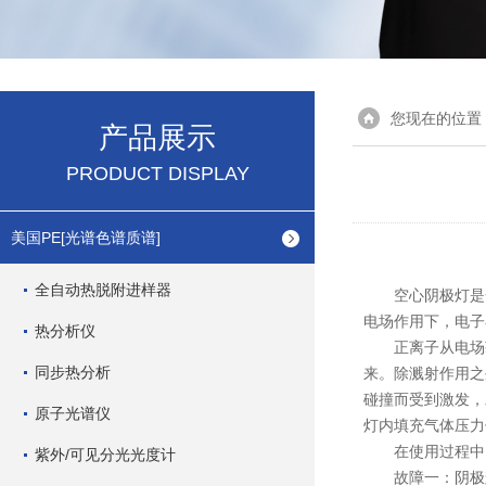
您现在的位置
产品展示
PRODUCT DISPLAY
美国PE[光谱色谱质谱]
全自动热脱附进样器
空心阴极灯是一种
电场作用下，电子
热分析仪
正离子从电场获
同步热分析
来。除溅射作用之
碰撞而受到激发，
原子光谱仪
灯内填充气体压力
在使用过程中，
紫外/可见分光光度计
故障一：阴极辉光