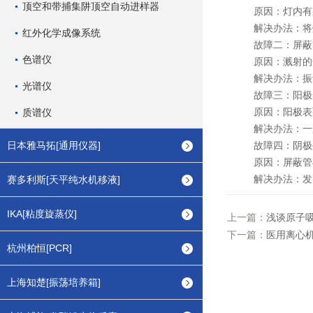
顶空和带捕集阱顶空自动进样器
原因：灯内有
解决办法：将灯在
红外化学成像系统
故障二：屏蔽管
色谱仪
原因：溅射的金
解决办法：振动
光谱仪
故障三：阳极
原因：阳极表
质谱仪
解决办法：一般不
日本雅马拓[通用仪器]
故障四：阴极外
原因：屏蔽管与
解决办法：发射
赛多利斯[天平纯水机移液]
IKA[粘度旋蒸仪]
上一篇：
浅谈原子
下一篇：
医用离心
杭州柏恒[PCR]
上海知楚[振荡培养箱]