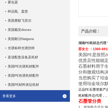
雾化器
样品瓶、盖垫
美国赛默飞世尔
美国戴安dionex
产品介绍：
美国耐洁Nalgene
湖南PE耗材总代理 *
光谱标样光谱控样
苏女士
：
1360-691
美国
PE
是按照
直读配套设备及耗材
优质且性能稳
石墨材料用于
美国PE光谱耗材配件
分和微观结构
美国PE色谱耗材配件
当您购买了珀
使用珀金埃尔
美国PE材料表征耗材
正品
石墨管新产
PE
耗材配件总代理，
查看更多
石墨管分类
1
:
、按加热方式分