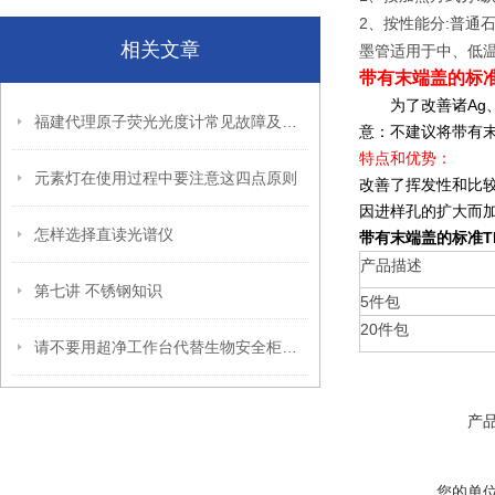
2
:
、按性能分
普通
相关文章
墨管适用于中、低
带有末端盖的标准
为了改善诸Ag、A
福建代理原子荧光光度计常见故障及处理方法
意：不建议将带有末
特点和优势：
元素灯在使用过程中要注意这四点原则
改善了挥发性和比
因进样孔的扩大而
怎样选择直读光谱仪
带有末端盖的标准T
产品描述
第七讲 不锈钢知识
5件包
20件包
请不要用超净工作台代替生物安全柜使用
产
您的单