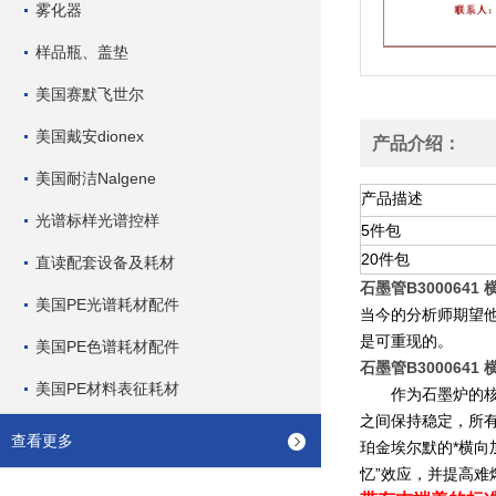
雾化器
样品瓶、盖垫
美国赛默飞世尔
美国戴安dionex
产品介绍：
美国耐洁Nalgene
产品描述
光谱标样光谱控样
5
件包
20
件包
直读配套设备及耗材
石墨管B3000641
美国PE光谱耗材配件
当今的分析师期望
是可重现的。
美国PE色谱耗材配件
石墨管B3000641
美国PE材料表征耗材
作为石墨炉的核心
之间保持稳定，所
查看更多
珀金埃尔默的*横向
忆”效应，并提高难