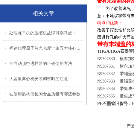
带有末端盖的标准
为了改善诸Ag、A
相关文章
意：不建议将带有末
特点和优势：
改善了挥发性和比
处理冻干机的压缩机故障可别马虎！
因进样孔的扩大而
带有末端盖的
福建代理原子荧光光度计由五大核心模块构成
THGA/HGA
石墨管
横向加
N9307830
全自动顶空进样器的正确使用方法
横向加
N9307831
带端盖
N9307832
大容量离心机安装调试时的注意
带端盖
N9307833
带集成
N9307834
在使用质构仪检测食品质量有哪些参数
带集成
N9307835
PE
石墨管旧货号：
产