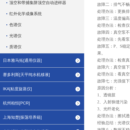
顶空和带捕集阱顶空自动进样器
故障二：排气不畅
处理办法：更换排
红外化学成像系统
故障三：温度偏高
色谱仪
处理办法：检查仪
故障四：
真空泵
不
光谱仪
处理办法：先看泵
故障五：
P
、
S
稳
质谱仪
果。
日本雅马拓[通用仪器]
处理办法：
检查真
故障六：真空值下
处理办法：看真空
赛多利斯[天平纯水机移液]
故障七：光强值下
原因分析：
IKA[粘度旋蒸仪]
1
、
透镜脏
2
、
入射狭缝污染
杭州柏恒[PCR]
3
、光纤老化
处理办法：擦拭透
上海知楚[振荡培养箱]
经验总结：光谱仪
故障八：数据不稳