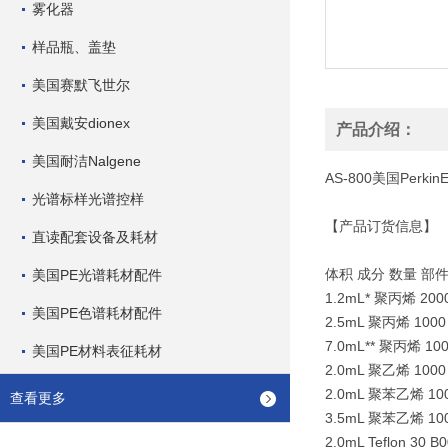
雾化器
样品瓶、盖垫
美国赛默飞世尔
美国戴安dionex
产品介绍：
美国耐洁Nalgene
AS-800
美国Perk
光谱标样光谱控样
【产品订货信息】
直读配套设备及耗材
体积 成分 数量 部
美国PE光谱耗材配件
1.2mL*
聚丙烯 2000
美国PE色谱耗材配件
2.5mL
聚丙烯 1000 
7.0mL**
聚丙烯 100
美国PE材料表征耗材
2.0mL
聚乙烯 1000 
2.0mL
聚苯乙烯 100
查看更多
3.5mL
聚苯乙烯 100
2.0mL Teflon 30 