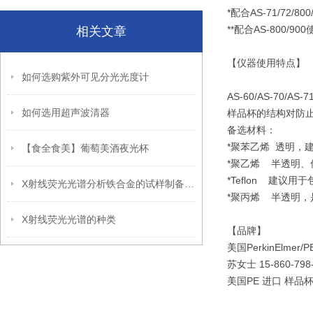
*
配合AS-71/72/80
**
配合AS-800/90
相关文章
【仪器使用特点】
如何选购紫外可见分光光度计
AS-60/AS-70/AS-7
如何选用超声波清器
样品杯的结构对防
备选材料：
*
聚苯乙烯 透明，
【食全食美】葡萄美酒夜光杯
*
聚乙烯 半透明、
*Teflon
建议用于
X射线荧光光谱分析铁合金的试样制备方法
*
聚丙烯 半透明，
X射线荧光光谱的种类
【品牌】
美国PerkinElmer
苏女士 15-860-7
美国PE 进口 样品杯