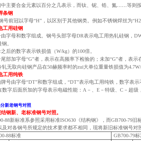
钢中主要合金元素以百分之几表示，而钛、铌、锆、氮
……
等则
焊条钢
钢号前冠以字母
“H”
，以区别于其他钢类。例如不锈钢焊丝为
“H2
电工用硅钢
号由字母和数字组成。钢号头部字母
DR
表示电工用热轧硅钢，
D
硅钢。
母之后的数字表示铁损值（
W/kg
）的
100
倍。
号尾部加字母
“G”
者，表示在高频率下检验的；未加
“G”
者，表示
冷轧无取向硅钢产品在
50
赫频率时的zui大单位重量铁损值为
4.7W
电工用纯铁
的牌号由字母
“DT”
和数字组成，
“DT”
表示电工用纯铁，数字表示
在数字后面所加的字母表示电磁性能：
A
－、
E
－特级、
C
－超级
部分新老钢号对照
碳结钢新、老标准钢号对照。
0-88
新标准系参照采用标准
ISO630
《结构钢》，而
GB700-79
旧
以及对各钢号所规定的技术要求都不相同，现将新旧标准钢号对
00-88
标准
GB700-79
标