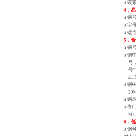
u
碳
4
．易
u
钢
u
字
u
锰
5
．合
u
钢
u
钢
号
号
“
≥1.
u
钢
20
u
钢应
u
专
ML
6
．低
u
钢