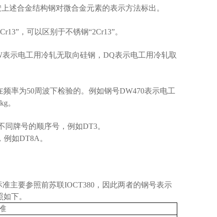
按上述合金结构钢对微合金元素的表示方法标出。
Cr13”
，可以区别于不锈钢
“2Cr13”
。
W
表示电工用冷轧无取向硅钢，
DQ
表示电工用冷轧取
在频率为
50
周波下检验的。例如钢号
DW470
表示电工
/kg
。
不同牌号的顺序号，例如
DT3
。
，例如
DT8A
。
标准主要参照前苏联
IOCT380
，因此两者的钢号表示
照如下。
准