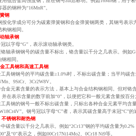
业用低合金高强度钢，应在钢号zui后标明。例如
16Mn
钢，用于桥
容器的钢种为
“16MnR”
。
簧钢
钢按化学成分可分为碳素弹簧钢和合金弹簧钢两类，其钢号表示
结构钢相同。
动轴承钢
号冠以字母
“G”
，表示滚动轴承钢类。
碳铬轴承钢钢号的碳含量不标出，铬含量以千分之几表示。例如
G
构钢相同。
金工具钢和高速工具钢
金工具钢钢号的平均碳含量
≥1.0%
时，不标出碳含量；当平均碳含
WMn
、
9SiCr
、
3Cr2W8V
。
中合金元素含量的表示方法，基本上与合金结构钢相同。但对铬
，并在表示含量的数字前加
“0”
，以便把它和一般元素含量按百分
速工具钢的钢号一般不标出碳含量，只标出各种合金元素平均含
W18Cr4V”
。钢号冠以字母
“C”
者，表示其碳含量高于未冠
“C”
的
．不锈钢和耐热钢
号中碳含量以千分之几表示。例如
“2Cr13”
钢的平均碳含量为
0.2%
00”
及
“0”
表示之，例如
00Cr17Ni14Mo2
、
0Cr18 Ni9
等。