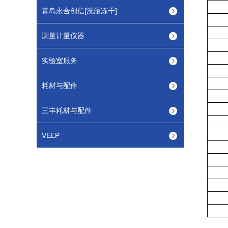
青岛永合创信[洗瓶冻干]
测量计量仪器
实验室服务
耗材与配件
三丰耗材与配件
VELP