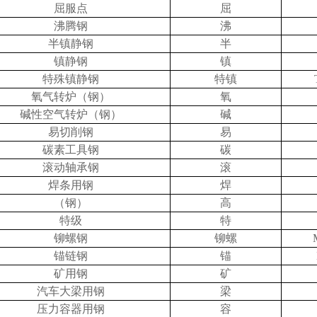
屈服点
屈
沸腾钢
沸
半镇静钢
半
镇静钢
镇
特殊镇静钢
特镇
氧气转炉（钢）
氧
碱性空气转炉（钢）
碱
易切削钢
易
碳素工具钢
碳
滚动轴承钢
滚
焊条用钢
焊
（钢）
高
特级
特
铆螺钢
铆螺
锚链钢
锚
矿用钢
矿
汽车大梁用钢
梁
压力容器用钢
容