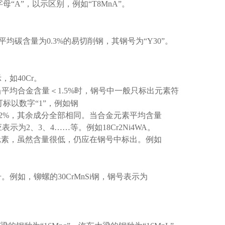
字母
“A”
，以示区别，例如
“T8MnA”
。
平均碳含量为
0.3%
的易切削钢，其钢号为
“Y30”
。
示，如
40Cr
。
当平均合金含量＜
1.5%
时，钢号中一般只标出元素符
可标以数字
“1”
，例如钢
.2%
，其余成分全部相同。当合金元素平均含量
应表示为
2
、
3
、
4……
等。例如
18Cr2Ni4WA
。
元素，虽然含量很低，仍应在钢号中标出。例如
号。例如，铆螺的
30CrMnSi
钢，钢号表示为