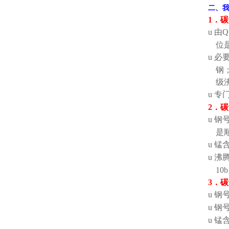
二、
1
．碳
u
由
Q
位
u
必
钢
级
u
专
2
．碳
u
钢
是
u
锰
u
沸
10b
3
．碳
u
钢
u
钢
u
锰含