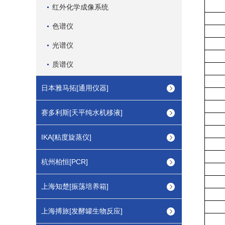
红外化学成像系统
色谱仪
光谱仪
质谱仪
日本雅马拓[通用仪器]
赛多利斯[天平纯水机移液]
IKA[粘度旋蒸仪]
杭州柏恒[PCR]
上海知楚[振荡培养箱]
上海搏旅[发酵罐生物反应]