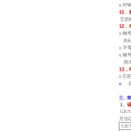
u
对
11
．
它的
12
．
u
钢
向
u
字
u
钢
用
13
．
u
它
u
三、
、
1
GB70
方法
GB7