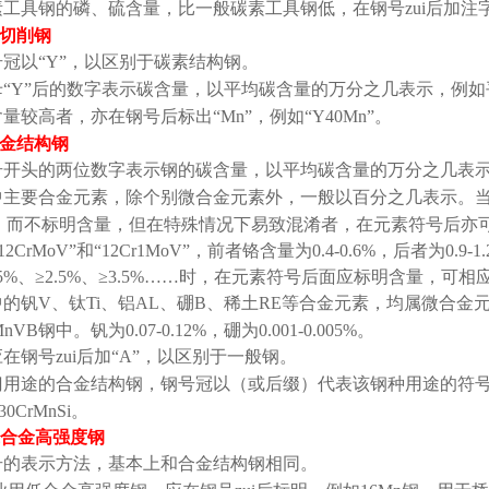
素工具钢的磷、硫含量，比一般碳素工具钢低，在钢号zui后加注
切削钢
号冠以
“Y”
，以区别于碳素结构钢。
母
“Y”
后的数字表示碳含量，以平均碳含量的万分之几表示，例如
含量较高者，亦在钢号后标出
“Mn”
，例如
“Y40Mn”
。
金结构钢
号开头的两位数字表示钢的碳含量，以平均碳含量的万分之几表
中主要合金元素，除个别微合金元素外，一般以百分之几表示。
，而不标明含量，但在特殊情况下易致混淆者，在元素符号后亦
12CrMoV”
和
“12Cr1MoV”
，前者铬含量为
0.4-0.6%
，后者为
0.9-1
5%
、
≥2.5%
、
≥3.5%……
时，在元素符号后面应标明含量，可相
中的钒
V
、钛
Ti
、铝
AL
、硼
B
、稀土
RE
等合金元素，均属微合金
MnVB
钢中。钒为
0.07-0.12%
，硼为
0.001-0.005%
。
在钢号zui后加
“A”
，以区别于一般钢。
门用途的合金结构钢，钢号冠以（或后缀）代表该钢种用途的符
30CrMnSi
。
合金高强度钢
号的表示方法，基本上和合金结构钢相同。