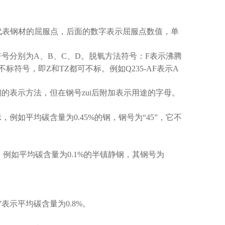
代表钢材的屈服点，后面的数字表示屈服点数值，单
符号分别为
A
、
B
、
C
、
D
。脱氧方法符号：
F
表示沸腾
不标符号，即
Z
和
TZ
都可不标。例如
Q235-AF
表示
A
的表示方法，但在钢号zui后附加表示用途的字母。
示，例如平均碳含量为
0.45%
的钢，钢号为
“45”
，它不
，例如平均碳含量为
0.1%
的半镇静钢，其钢号为
”
表示平均碳含量为
0.8%
。