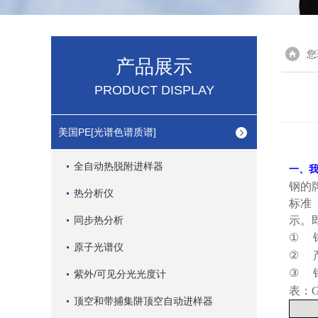
您
产品展示
PRODUCT DISPLAY
美国PE[光谱色谱质谱]
全自动热脱附进样器
一、
钢的
热分析仪
标准
同步热分析
示。
①
原子光谱仪
②
③
紫外/可见分光光度计
表：
顶空和带捕集阱顶空自动进样器