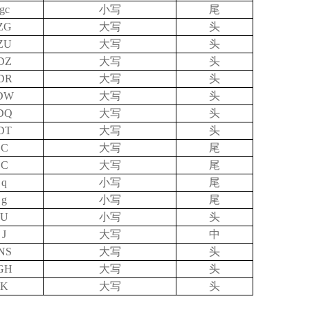
gc
小写
尾
ZG
大写
头
ZU
大写
头
DZ
大写
头
DR
大写
头
DW
大写
头
DQ
大写
头
DT
大写
头
C
大写
尾
C
大写
尾
q
小写
尾
g
小写
尾
U
小写
头
J
大写
中
NS
大写
头
GH
大写
头
K
大写
头