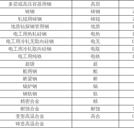
多层或高压容器用钢
高层
铸钢
铸钢
轧辊用铸钢
铸辊
地质钻探钢管用钢
地质
电工用热轧硅钢
电热
电工用冷轧无取向硅钢
电无
电工用冷轧取向硅钢
电取
电工用纯铁
电铁
超级
超
船用钢
船
桥梁钢
桥
锅炉钢
锅
钢轨钢
轨
精密合金
精
耐蚀合金
耐蚀
变形高温合金
高合
铸造高温合金