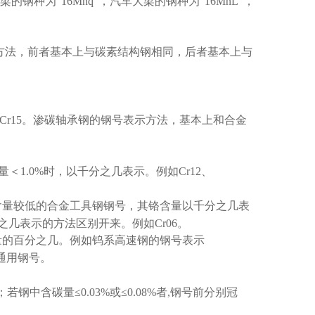
梁的钢种为
“16Mnq”
，汽车大梁的钢种为
“16MnL”
，
方法，前者基本上与碳素结构钢相同，后者基本上与
Cr15
。渗碳轴承钢的钢号表示方法，基本上和合金
量＜
1.0%
时，以千分之几表示。例如
Cr12
、
含量较低的合金工具钢钢号，其铬含量以千分之几表
之几表示的方法区别开来。例如
Cr06
。
量的百分之几。例如钨系高速钢的钢号表示
通用钢号。
；若钢中含碳量
≤0.03%
或
≤0.08%
者
,
钢号前分别冠