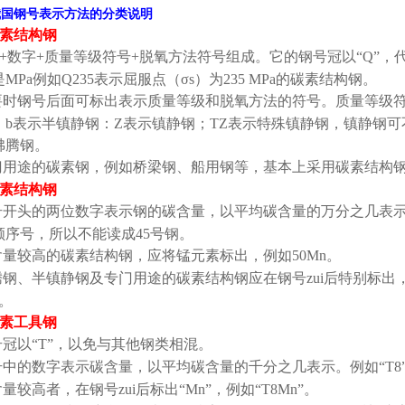
我国钢号表示方法的分类说明
素结构钢
+
数字
+
质量等级符号
+
脱氧方法符号组成。它的钢号冠以
“Q”
，
是
MPa
例如
Q235
表示屈服点（
σs
）为
235 MPa
的碳素结构钢。
要时钢号后面可标出表示质量等级和脱氧方法的符号。质量等级
；
b
表示半镇静钢：
Z
表示镇静钢；
TZ
表示特殊镇静钢，镇静钢可
沸腾钢。
门用途的碳素钢，例如桥梁钢、船用钢等，基本上采用碳素结构钢
素结构钢
号开头的两位数字表示钢的碳含量，以平均碳含量的万分之几表
顺序号，所以不能读成
45
号钢。
含量较高的碳素结构钢，应将锰元素标出，例如
50Mn
。
腾钢、半镇静钢及专门用途的碳素结构钢应在钢号zui后特别标出
。
素工具钢
号冠以
“T”
，以免与其他钢类相混。
号中的数字表示碳含量，以平均碳含量的千分之几表示。例如
“T8
量较高者，在钢号zui后标出
“Mn”
，例如
“T8Mn”
。