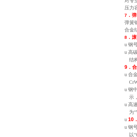
对专
压力
．弹
7
弹簧
合金
．滚
8
u
钢
u
高
结
9
．合
u
合
Cr
u
钢
示
u
高
为
“
u
10
u
钢
以
“