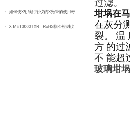
过滤。
坩埚在
如何使X射线衍射仪的X光管的使用寿命更长
在灰分
X-MET3000TXR - RoHS指令检测仪
裂。 温
方
的
过
不
能超
玻璃坩