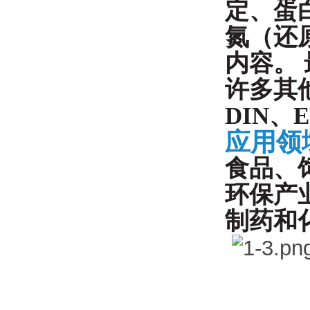
定、蛋
氮（还
内容。
许多其
DIN
、
E
应用领
食品、
环保产
制药和