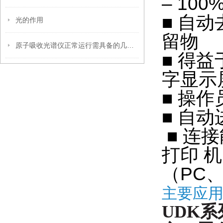
– 10
■ 自
光的作用
留物
原子吸收光谱仪正常运行需具备的几点要素
■ 得
字显示
■ 操
■ 自
■ 连
打印 机
（PC、
主要应
UDK
系