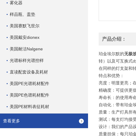
雾化器
样品瓶、盖垫
美国赛默飞世尔
美国戴安dionex
产品介绍：
美国耐洁Nalgene
珀金埃尔默的
无极
光谱标样光谱控样
转）以及可互换式
在同样的灯支架和
直读配套设备及耗材
特点和优势：
亮度：明显更亮；
美国PE光谱耗材配件
精确度：可提供更
美国PE色谱耗材配件
寿命长：的使用寿
自动化：带有珀金
美国PE材料表征耗材
质量：生产灯具所
测试：每支灯均接
查看更多
设计：我们的产品
质量担保：每只珀金