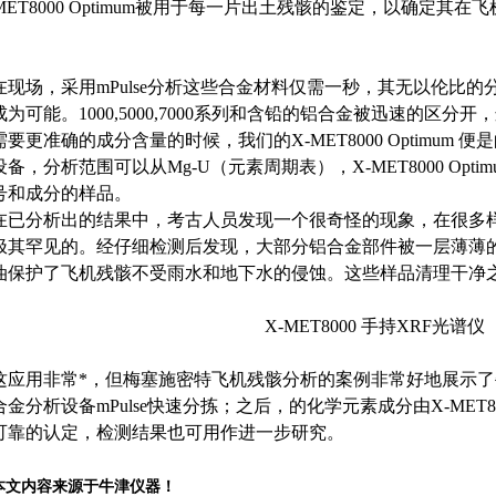
MET8000 Optimum被用于每一片出土残骸的鉴定，以确定其
场，采用mPulse分析这些合金材料仅需一秒，其无以伦比的
成为可能。1000,5000,7000系列和含铅的铝合金被迅速的
要更准确的成分含量的时候，我们的X-MET8000 Optimum 便是的选
备，分析范围可以从Mg-U（元素周期表），X-MET8000 Op
号和成分的样品。
分析出的结果中，考古人员发现一个很奇怪的现象，在很多样
极其罕见的。经仔细检测后发现，大部分铝合金部件被一层薄薄
油保护了飞机残骸不受雨水和地下水的侵蚀。这些样品清理干净
X-MET8000 手持XRF光谱
用非常*，但梅塞施密特飞机残骸分析的案例非常好地展示了牛
金分析设备mPulse快速分拣；之后，的化学元素成分由X-MET80
可靠的认定，检测结果也可用作进一步研究。
本文内容来源于牛津仪器！