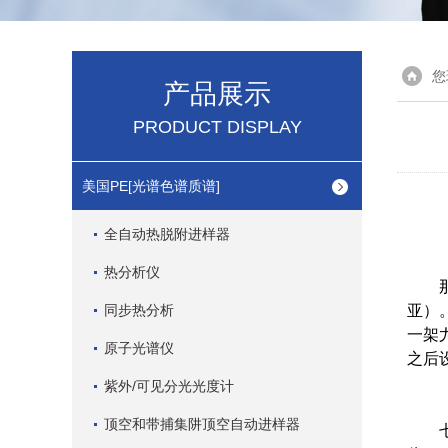
您
产品展示
PRODUCT DISPLAY
美国PE[光谱色谱质谱]
全自动热脱附进样器
热分析仪
那是
同步热分析
亚）
一架尤
原子光谱仪
之后
紫外/可见分光光度计
顶空和带捕集阱顶空自动进样器
七十