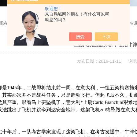
欢迎您！
来自局域网的朋友！有什么可以帮
助您的吗？
现在的位置：
首页
>
技术文章
> 二战飞机残骸分析中使用牛津仪器手持
二战飞机残骸分析中使用牛
发布日期：2016-11-11 浏览
1945年，二战即将结束前一周，在意大利，一组五架梅塞施
。其实那次并不是战斗任务，只是调动飞行。但起飞后不久，机
其严重。眼看马上要坠机了，意大利*上尉Carlo Bianchi
设法跳出了飞机并跳伞到达安全地带。这架飞机zui终坠毁在意
年后，一队考古学家发现了这架飞机，在考古发掘中，牛津仪器的手