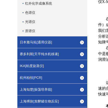
仪X-
红外化学成像系统
色谱仪
在现
光谱仪
件）
我们需
质谱仪
分析设
知牌
日本雅马拓[通用仪器]
在已
中是
赛多利斯[天平纯水机移液]
润滑
IKA[粘度旋蒸仪]
杭州柏恒[PCR]
这应
速的合
上海知楚[振荡培养箱]
快速
上海搏旅[发酵罐生物反应]