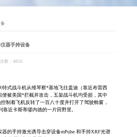
设备
津仪器手持设备
次数：4816
米特式战斗机从维琴察*基地飞往盖迪（靠近布雷西
组便被美国*拦截并攻击，五架战斗机均受损，其中
ni艰难地控制着飞机反转了一百八十度并打开了驾驶舱窗，
大利靠近卡斯蒂缪内德的一片田野里。
持激光诱导击穿设备mPulse 和手持XRF光谱