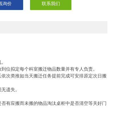
线询价
联系我们
机。
放到位拟定每个科室搬迁物品数量并有专人负责。
延依次类推如当天搬迁任务提前完成可安排原定次日搬
损无遗失。
是否有应搬而未搬的物品淘汰桌柜中是否清空等关好门