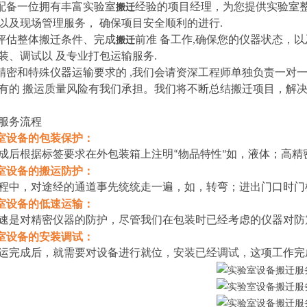
配备
一
位
拥有丰富实验室
经验的项目经理
，
为您提供实验室
搬迁
以及现场管理服务， 确保项目安全顺利的进行.
您评估整体搬迁条件、完成
前准 备工作,确保您的仪器状态，
搬迁
装、调试以 及专业打包运输服务.
于精密和特殊仪器运输要求的 ,我们会请资深工程师单独负责一对
有的 搬运质量风险有我们承担。我们将不断总结搬迁项目，解决
服务流程
验室设备的包装保护：
成后根据标签要求在外包装箱上注明“物品特性"如，液体；高精
验室设备的搬运防护：
程中，对途经的通道事先统统走一遍，如，转弯；进出门口时门
验室设备的低速运输：
速是对精密仪器的防护，尽管我们在包装时已经考虑的仪器对防
验室设备的安装调试：
运完成后，就需要对设备进行就位，安装已经调试，这项工作完