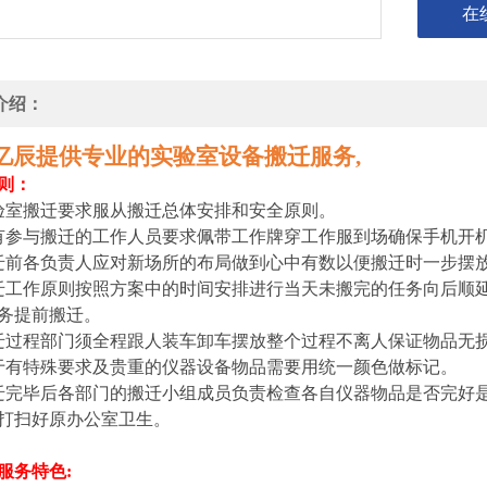
在
介绍：
亿辰提供专业的
设备
服务,
实验室
搬迁
则：
验室搬迁要求服从搬迁总体安排和安全原则。
有参与搬迁的工作人员要求佩带工作牌穿工作服到场确保手机开
迁前各负责人应对新场所的布局做到心中有数以便搬迁时一步摆
迁工作原则按照方案中的时间安排进行当天未搬完的任务向后顺
务提前搬迁。
迁过程部门须全程跟人装车卸车摆放整个过程不离人保证物品无
于有特殊要求及贵重的仪器设备物品需要用统一颜色做标记。
迁完毕后各部门的搬迁小组成员负责检查各自仪器物品是否完好
打扫好原办公室卫生。
服务特色: