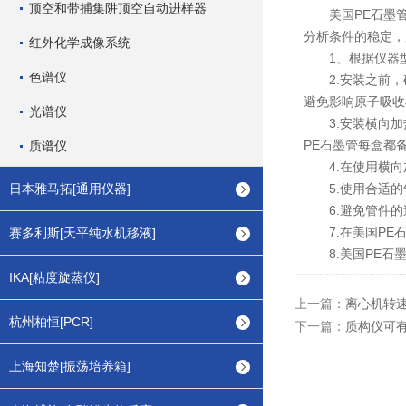
顶空和带捕集阱顶空自动进样器
美国PE石墨管
分析条件的稳定，
红外化学成像系统
1、根据仪器型
色谱仪
2.安装之前，确
避免影响原子吸收
光谱仪
3.安装横向加热
PE石墨管每盒都
质谱仪
4.在使用横向加
日本雅马拓[通用仪器]
5.使用合适的
6.避免管件的过
7.在美国PE石
赛多利斯[天平纯水机移液]
8.美国PE石墨
IKA[粘度旋蒸仪]
上一篇：
离心机转
杭州柏恒[PCR]
下一篇：
质构仪可
上海知楚[振荡培养箱]